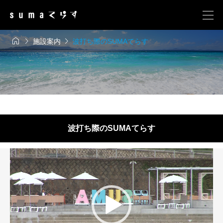



施設案内
波打ち際のSUMAてらす
波打ち際のSUMAてらす
動
画
プ
レ
ー
ヤ
ー