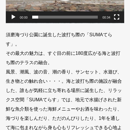
00:00
00:34
須磨海づり公園に誕生した波打ち際の「SUMAてら
す」。
その最大の魅力は、すぐ目の前に180度広がる海と波打
ち際のテラスの融合。
風景、潮風、波の音、潮の香り、サンセット、水遊び、
生き物との触れ合い・・・。海と波打ち際の施設が融合
した、誰もが気軽に立ち寄れる場所に誕生した、リラッ
クス空間「SUMAてらす」では、地元で水揚げされた新
鮮な魚介類を使った海鮮メニューやお酒を味わったり、
海づりを楽しんだり、ただのんびりしたり、1年を通し
て海に包まれながら身も心もリフレッシュできる心地よ