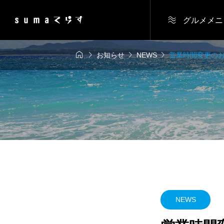

グルメメニ




お知らせ
NEWS
営業時間変更の
NEWS