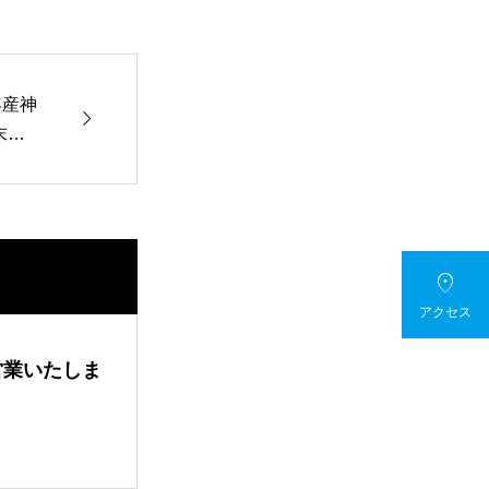
年産神

末か

アクセス
営業いたしま