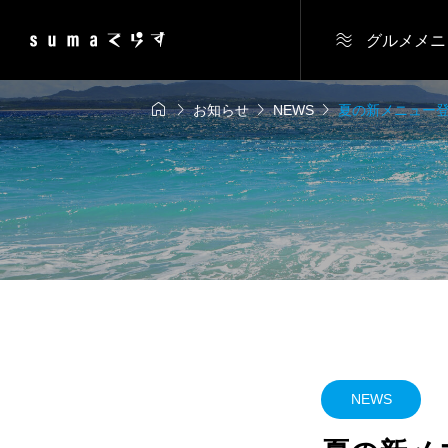

グルメメニ




お知らせ
NEWS
夏の新メニュー
NEWS